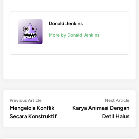
Donald Jenkins
More by Donald Jenkins
Post
Previous
Nex
Previous Article
Next Article
article:
artic
Mengelola Konflik
Karya Animasi Dengan
navigation
Secara Konstruktif
Detil Halus