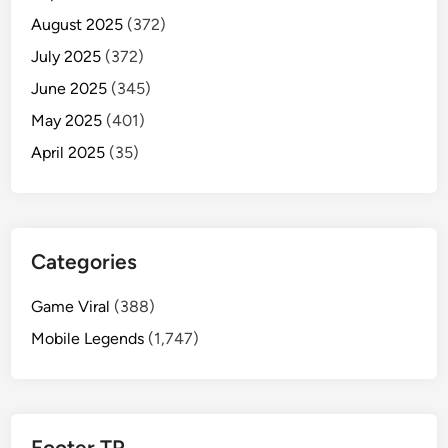
August 2025
(372)
July 2025
(372)
June 2025
(345)
May 2025
(401)
April 2025
(35)
Categories
Game Viral
(388)
Mobile Legends
(1,747)
Footer TP