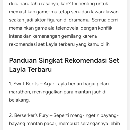
dulu baru tahu rasanya, kan? Ini penting untuk
memastikan game-mu tetap seru dan lawan-lawan
seakan jadi aktor figuran di dramamu. Semua demi
memainkan game ala telenovela, dengan konflik
intens dan kemenangan gemilang karena
rekomendasi set Layla terbaru yang kamu pilih.
Panduan Singkat Rekomendasi Set
Layla Terbaru
1. Swift Boots – Agar Layla berlari bagai pelari
marathon, meninggalkan para mantan jauh di
belakang.
2. Berserker’s Fury – Seperti meng-ingetin bayang-
bayang mantan pacar, membuat serangannya lebih