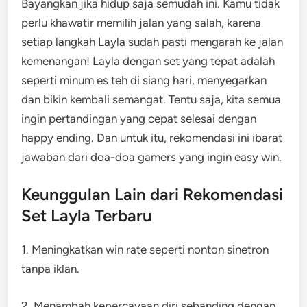
Bayangkan jika hidup saja semudah ini. Kamu tidak
perlu khawatir memilih jalan yang salah, karena
setiap langkah Layla sudah pasti mengarah ke jalan
kemenangan! Layla dengan set yang tepat adalah
seperti minum es teh di siang hari, menyegarkan
dan bikin kembali semangat. Tentu saja, kita semua
ingin pertandingan yang cepat selesai dengan
happy ending. Dan untuk itu, rekomendasi ini ibarat
jawaban dari doa-doa gamers yang ingin easy win.
Keunggulan Lain dari Rekomendasi
Set Layla Terbaru
1. Meningkatkan win rate seperti nonton sinetron
tanpa iklan.
2. Menambah kepercayaan diri sebanding dengan