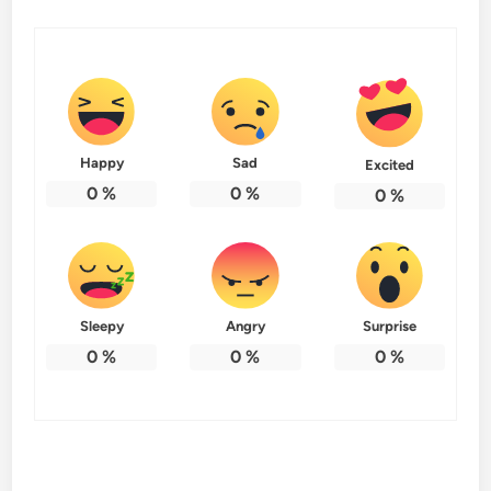
Happy
Sad
Excited
0
%
0
%
0
%
Sleepy
Angry
Surprise
0
%
0
%
0
%