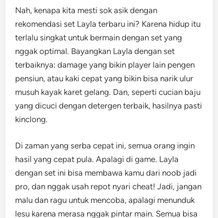
Nah, kenapa kita mesti sok asik dengan
rekomendasi set Layla terbaru ini? Karena hidup itu
terlalu singkat untuk bermain dengan set yang
nggak optimal. Bayangkan Layla dengan set
terbaiknya: damage yang bikin player lain pengen
pensiun, atau kaki cepat yang bikin bisa narik ulur
musuh kayak karet gelang. Dan, seperti cucian baju
yang dicuci dengan detergen terbaik, hasilnya pasti
kinclong.
Di zaman yang serba cepat ini, semua orang ingin
hasil yang cepat pula. Apalagi di game. Layla
dengan set ini bisa membawa kamu dari noob jadi
pro, dan nggak usah repot nyari cheat! Jadi, jangan
malu dan ragu untuk mencoba, apalagi menunduk
lesu karena merasa nggak pintar main. Semua bisa