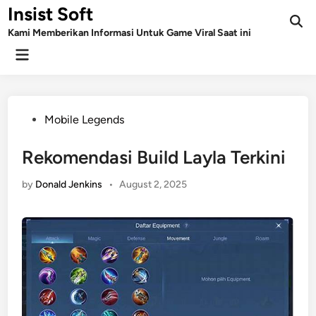
Skip
Insist Soft
to
Kami Memberikan Informasi Untuk Game Viral Saat ini
content
Main
Menu
Posted
Mobile Legends
in
Rekomendasi Build Layla Terkini
by
Donald Jenkins
•
August 2, 2025