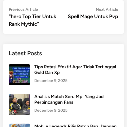
Post
Previous
Nex
Previous Article
Next Article
article:
artic
“hero Top Tier Untuk
Spell Mage Untuk Pvp
navigation
Rank Mythic”
Latest Posts
Tips Rotasi Efektif Agar Tidak Tertinggal
Gold Dan Xp
December 9, 2025
Analisis Match Seru Mpl Yang Jadi
Perbincangan Fans
December 9, 2025
Mobile Legends Rilis Patch Baru Dengan