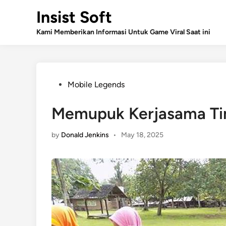
Skip
Insist Soft
to
content
Kami Memberikan Informasi Untuk Game Viral Saat ini
Posted
Mobile Legends
in
Memupuk Kerjasama Ti
by
Donald Jenkins
•
May 18, 2025