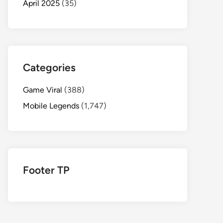
April 2025
(35)
Categories
Game Viral
(388)
Mobile Legends
(1,747)
Footer TP