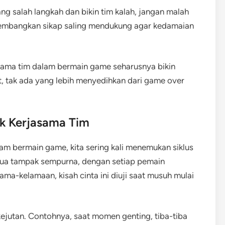
ng salah langkah dan bikin tim kalah, jangan malah
mbangkan sikap saling mendukung agar kedamaian
ama tim dalam bermain game seharusnya bikin
t, tak ada yang lebih menyedihkan dari game over
k Kerjasama Tim
m bermain game, kita sering kali menemukan siklus
mua tampak sempurna, dengan setiap pemain
a-kelamaan, kisah cinta ini diuji saat musuh mulai
 kejutan. Contohnya, saat momen genting, tiba-tiba