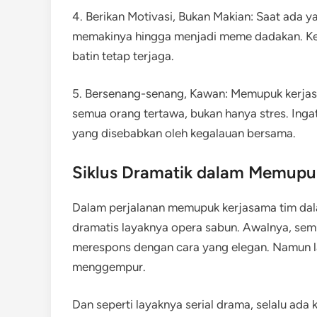
4. Berikan Motivasi, Bukan Makian: Saat ada ya
memakinya hingga menjadi meme dadakan. Ke
batin tetap terjaga.
5. Bersenang-senang, Kawan: Memupuk kerjas
semua orang tertawa, bukan hanya stres. Inga
yang disebabkan oleh kegalauan bersama.
Siklus Dramatik dalam Memupu
Dalam perjalanan memupuk kerjasama tim dala
dramatis layaknya opera sabun. Awalnya, se
merespons dengan cara yang elegan. Namun lam
menggempur.
Dan seperti layaknya serial drama, selalu ada