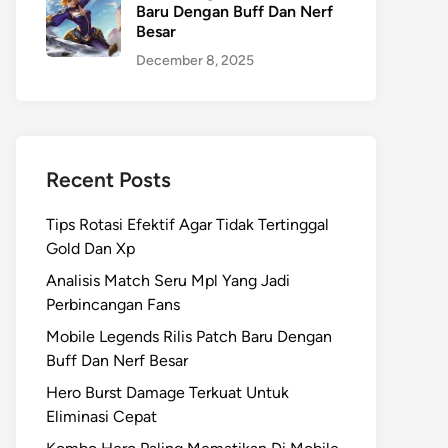
Baru Dengan Buff Dan Nerf
Besar
December 8, 2025
Recent Posts
Tips Rotasi Efektif Agar Tidak Tertinggal
Gold Dan Xp
Analisis Match Seru Mpl Yang Jadi
Perbincangan Fans
Mobile Legends Rilis Patch Baru Dengan
Buff Dan Nerf Besar
Hero Burst Damage Terkuat Untuk
Eliminasi Cepat