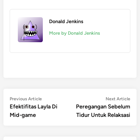
Donald Jenkins
More by Donald Jenkins
Post
Previous
Nex
Previous Article
Next Article
article:
artic
Efektifitas Layla Di
Peregangan Sebelum
navigation
Mid-game
Tidur Untuk Relaksasi