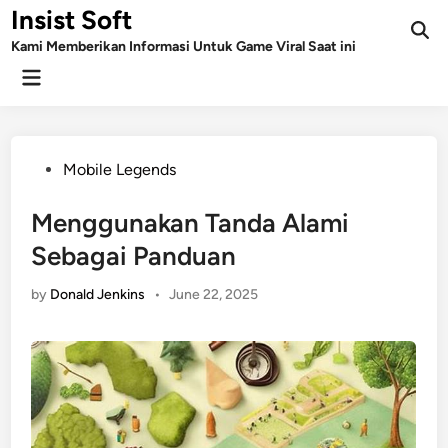
Skip
Insist Soft
to
Kami Memberikan Informasi Untuk Game Viral Saat ini
content
Main
Menu
Posted
Mobile Legends
in
Menggunakan Tanda Alami
Sebagai Panduan
by
Donald Jenkins
•
June 22, 2025