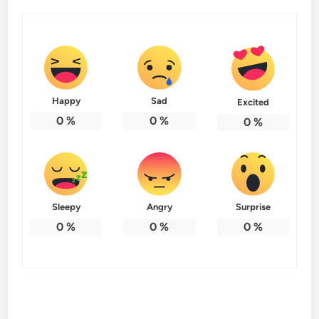
Happy
Sad
Excited
0
%
0
%
0
%
Sleepy
Angry
Surprise
0
%
0
%
0
%