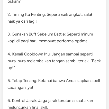
bukan?
2. Timing Itu Penting: Seperti naik angkot, salah
naik ya cari lagi!
3. Gunakan Buff Sebelum Battle: Seperti minum
kopi di pagi hari, membuat performa optimal.
4. Kenali Cooldown Mu: Jangan sampai seperti
pura-pura melambaikan tangan sambil teriak, “Back
up!”
5. Tetap Tenang: Ketahui bahwa Anda siapkan spell
cadangan, ya!
6. Kontrol Jarak: Jaga jarak terutama saat akan
meluncurkan final skill.