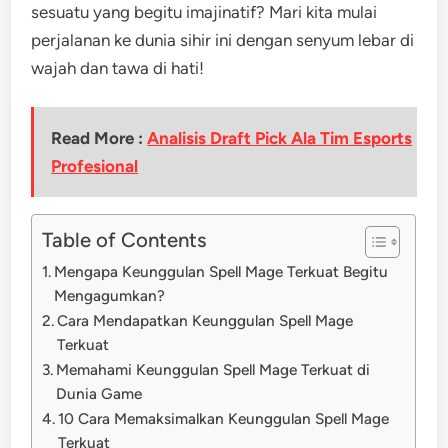
sesuatu yang begitu imajinatif? Mari kita mulai
perjalanan ke dunia sihir ini dengan senyum lebar di
wajah dan tawa di hati!
Read More :
Analisis Draft Pick Ala Tim Esports
Profesional
Table of Contents
Mengapa Keunggulan Spell Mage Terkuat Begitu
Mengagumkan?
Cara Mendapatkan Keunggulan Spell Mage
Terkuat
Memahami Keunggulan Spell Mage Terkuat di
Dunia Game
10 Cara Memaksimalkan Keunggulan Spell Mage
Terkuat