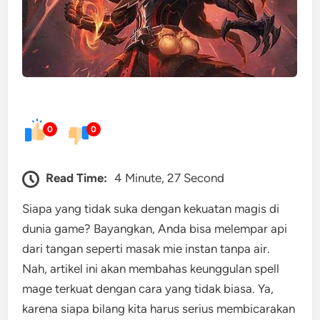
0
0
Read Time:
4 Minute, 27 Second
Siapa yang tidak suka dengan kekuatan magis di
dunia game? Bayangkan, Anda bisa melempar api
dari tangan seperti masak mie instan tanpa air.
Nah, artikel ini akan membahas keunggulan spell
mage terkuat dengan cara yang tidak biasa. Ya,
karena siapa bilang kita harus serius membicarakan