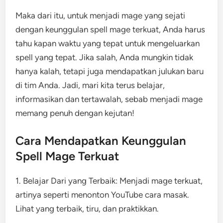
Maka dari itu, untuk menjadi mage yang sejati
dengan keunggulan spell mage terkuat, Anda harus
tahu kapan waktu yang tepat untuk mengeluarkan
spell yang tepat. Jika salah, Anda mungkin tidak
hanya kalah, tetapi juga mendapatkan julukan baru
di tim Anda. Jadi, mari kita terus belajar,
informasikan dan tertawalah, sebab menjadi mage
memang penuh dengan kejutan!
Cara Mendapatkan Keunggulan
Spell Mage Terkuat
1. Belajar Dari yang Terbaik: Menjadi mage terkuat,
artinya seperti menonton YouTube cara masak.
Lihat yang terbaik, tiru, dan praktikkan.