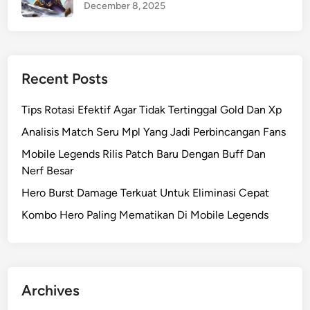
December 8, 2025
Recent Posts
Tips Rotasi Efektif Agar Tidak Tertinggal Gold Dan Xp
Analisis Match Seru Mpl Yang Jadi Perbincangan Fans
Mobile Legends Rilis Patch Baru Dengan Buff Dan
Nerf Besar
Hero Burst Damage Terkuat Untuk Eliminasi Cepat
Kombo Hero Paling Mematikan Di Mobile Legends
Archives