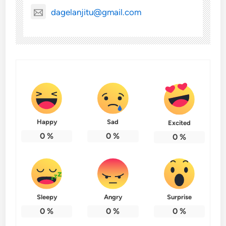
dagelanjitu@gmail.com
Happy
Sad
Excited
0
%
0
%
0
%
Sleepy
Angry
Surprise
0
%
0
%
0
%