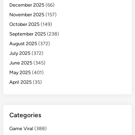
December 2025
(66)
November 2025
(157)
October 2025
(149)
September 2025
(238)
August 2025
(372)
July 2025
(372)
June 2025
(345)
May 2025
(401)
April 2025
(35)
Categories
Game Viral
(388)