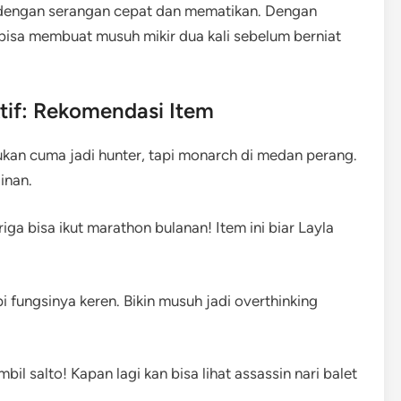
dengan serangan cepat dan mematikan. Dengan
la bisa membuat musuh mikir dua kali sebelum berniat
ektif: Rekomendasi Item
ukan cuma jadi hunter, tapi monarch di medan perang.
inan.
riga bisa ikut marathon bulanan! Item ini biar Layla
i fungsinya keren. Bikin musuh jadi overthinking
il salto! Kapan lagi kan bisa lihat assassin nari balet