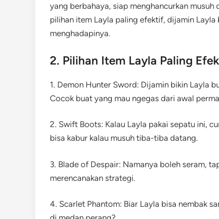
yang berbahaya, siap menghancurkan musuh 
pilihan item Layla paling efektif, dijamin Lay
menghadapinya.
2. Pilihan Item Layla Paling Ef
1. Demon Hunter Sword: Dijamin bikin Layla b
Cocok buat yang mau ngegas dari awal perma
2. Swift Boots: Kalau Layla pakai sepatu ini, cu
bisa kabur kalau musuh tiba-tiba datang.
3. Blade of Despair: Namanya boleh seram, tap
merencanakan strategi.
4. Scarlet Phantom: Biar Layla bisa nembak samb
di medan perang?