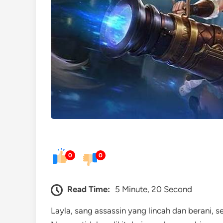
0
0
Read Time:
5 Minute, 20 Second
Layla, sang assassin yang lincah dan berani, s