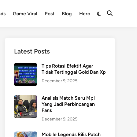
nds
Game Viral
Post
Blog
Hero
Latest Posts
Tips Rotasi Efektif Agar
Tidak Tertinggal Gold Dan Xp
December 9, 2025
Analisis Match Seru Mpl
Yang Jadi Perbincangan
Fans
December 9, 2025
Mobile Legends Rilis Patch