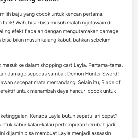
milih baju yang cocok untuk kencan pertama.
 tank! Wah, bisa-bisa musuh malah ngetawain di
a paling efektif adalah dengan mengutamakan damage
 bisa bikin musuh kalang kabut, bahkan sebelum
ak masuk ke dalam shopping cart Layla. Pertama-tama,
rikan damage sepedas sambal: Demon Hunter Sword!
lawan secepat mata memandang. Selain itu, Blade of
g efektif untuk menambah daya hancur, cocok untuk
 ketinggalan. Kenapa Layla butuh sepatu lari cepat?
untuk kabur kalau-kalau pertempuran berubah jadi
 ini dijamin bisa membuat Layla menjadi assassin