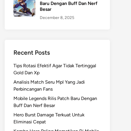
Baru Dengan Buff Dan Nerf
Besar
December 8, 2025
Recent Posts
Tips Rotasi Efektif Agar Tidak Tertinggal
Gold Dan Xp
Analisis Match Seru Mpl Yang Jadi
Perbincangan Fans
Mobile Legends Rilis Patch Baru Dengan
Buff Dan Nerf Besar
Hero Burst Damage Terkuat Untuk
Eliminasi Cepat