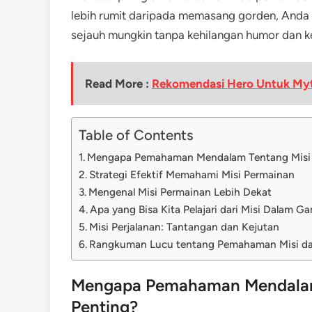
lebih rumit daripada memasang gorden, Anda t
sejauh mungkin tanpa kehilangan humor dan 
Read More :
Rekomendasi Hero Untuk My
Table of Contents
Mengapa Pemahaman Mendalam Tentang Misi P
Strategi Efektif Memahami Misi Permainan
Mengenal Misi Permainan Lebih Dekat
Apa yang Bisa Kita Pelajari dari Misi Dalam G
Misi Perjalanan: Tantangan dan Kejutan
Rangkuman Lucu tentang Pemahaman Misi d
Mengapa Pemahaman Mendalam 
Penting?