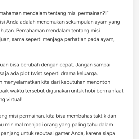
pemahaman mendalam tentang misi permainan?!”
isi Anda adalah menemukan sekumpulan ayam yang
abi hutan. Pemahaman mendalam tentang misi
juan, sama seperti menjaga perhatian pada ayam,
ujuan bisa berubah dengan cepat. Jangan sampai
aja ada plot twist seperti drama keluarga.
 menyelamatkan kita dari kebutuhan menonton
 baik waktu tersebut digunakan untuk hobi bermanfaat
g virtual!
g misi permainan, kita bisa membahas taktik dan
tau minimal menjadi orang yang paling tahu dalam
a panjang untuk reputasi gamer Anda, karena siapa