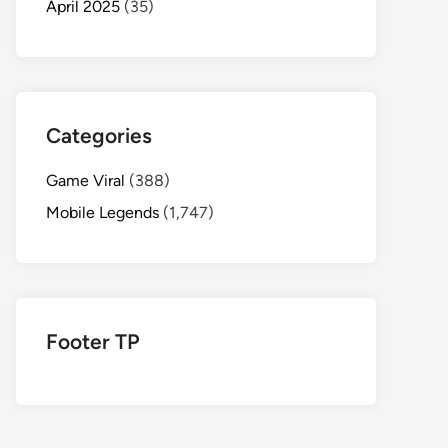
April 2025
(35)
Categories
Game Viral
(388)
Mobile Legends
(1,747)
Footer TP