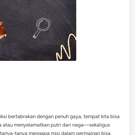
fiksi bertabrakan dengan penuh gaya, tempat kita bisa
a atau menyelamatkan putri dari naga—sekaligus
ertanya-tanya mengapa misi dalam permainan bisa