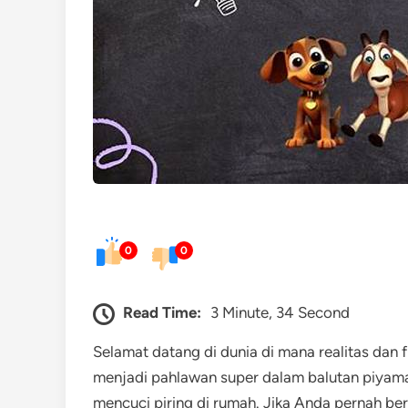
0
0
Read Time:
3 Minute, 34 Second
Selamat datang di dunia di mana realitas dan 
menjadi pahlawan super dalam balutan piyam
mencuci piring di rumah. Jika Anda pernah b