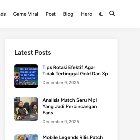
nds
Game Viral
Post
Blog
Hero
Latest Posts
Tips Rotasi Efektif Agar
Tidak Tertinggal Gold Dan Xp
December 9, 2025
Analisis Match Seru Mpl
Yang Jadi Perbincangan
Fans
December 9, 2025
Mobile Legends Rilis Patch