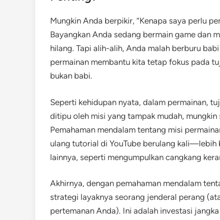
Mungkin Anda berpikir, “Kenapa saya perlu 
Bayangkan Anda sedang bermain game dan m
hilang. Tapi alih-alih, Anda malah berburu b
permainan membantu kita tetap fokus pada tu
bukan babi.
Seperti kehidupan nyata, dalam permainan, t
ditipu oleh misi yang tampak mudah, mungkin s
Pemahaman mendalam tentang misi permainan
ulang tutorial di YouTube berulang kali—lebih
lainnya, seperti mengumpulkan cangkang keran
Akhirnya, dengan pemahaman mendalam tentan
strategi layaknya seorang jenderal perang (a
pertemanan Anda). Ini adalah investasi jangk