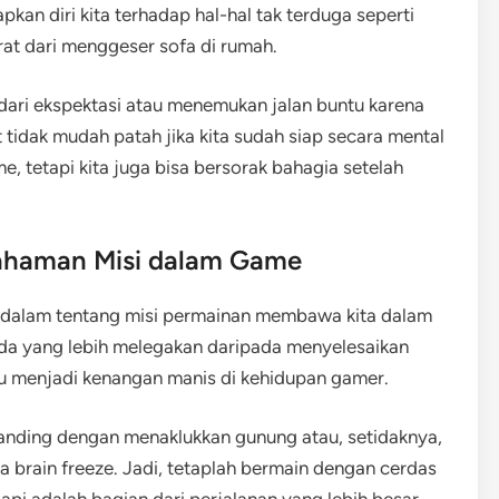
an diri kita terhadap hal-hal tak terduga seperti
rat dari menggeser sofa di rumah.
dari ekspektasi atau menemukan jalan buntu karena
idak mudah patah jika kita sudah siap secara mental
e, tetapi kita juga bisa bersorak bahagia setelah
ahaman Misi dalam Game
ndalam tentang misi permainan membawa kita dalam
ada yang lebih melegakan daripada menyelesaikan
itu menjadi kenangan manis di kehidupan gamer.
anding dengan menaklukkan gunung atau, setidaknya,
 brain freeze. Jadi, tetaplah bermain dengan cerdas