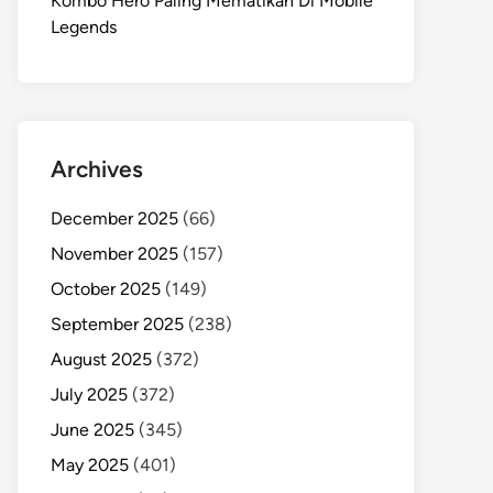
Kombo Hero Paling Mematikan Di Mobile
Legends
Archives
December 2025
(66)
November 2025
(157)
October 2025
(149)
September 2025
(238)
August 2025
(372)
July 2025
(372)
June 2025
(345)
May 2025
(401)