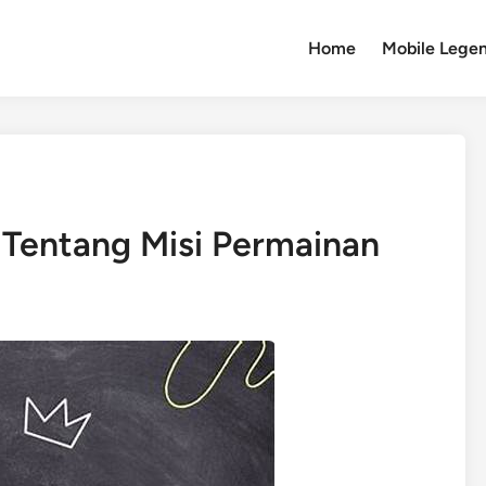
Home
Mobile Lege
entang Misi Permainan