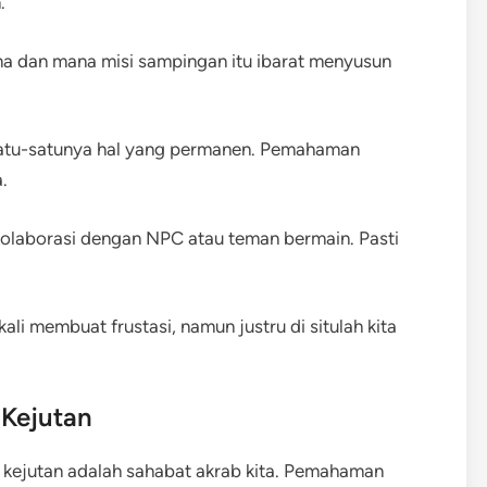
.
ma dan mana misi sampingan itu ibarat menyusun
satu-satunya hal yang permanen. Pemahaman
.
kolaborasi dengan NPC atau teman bermain. Pasti
ali membuat frustasi, namun justru di situlah kita
 Kejutan
, kejutan adalah sahabat akrab kita. Pemahaman