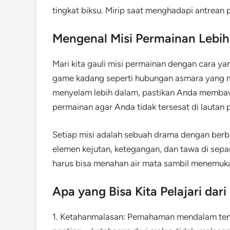
tingkat biksu. Mirip saat menghadapi antrean 
Mengenal Misi Permainan Lebih
Mari kita gauli misi permainan dengan cara ya
game kadang seperti hubungan asmara yang
menyelam lebih dalam, pastikan Anda memba
permainan agar Anda tidak tersesat di lautan p
Setiap misi adalah sebuah drama dengan berba
elemen kejutan, ketegangan, dan tawa di sepa
harus bisa menahan air mata sambil menemukan 
Apa yang Bisa Kita Pelajari da
1. Ketahanmalasan: Pemahaman mendalam tenta