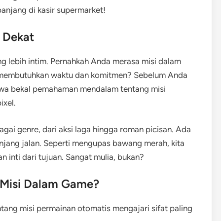
panjang di kasir supermarket!
 Dekat
ng lebih intim. Pernahkah Anda merasa misi dalam
 membutuhkan waktu dan komitmen? Sebelum Anda
wa bekal pemahaman mendalam tentang misi
ixel.
gai genre, dari aksi laga hingga roman picisan. Ada
njang jalan. Seperti mengupas bawang merah, kita
inti dari tujuan. Sangat mulia, bukan?
ri Misi Dalam Game?
ng misi permainan otomatis mengajari sifat paling