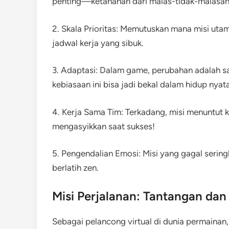
penting—ketahanan dari malas-tidak-malasan
2. Skala Prioritas: Memutuskan mana misi uta
jadwal kerja yang sibuk.
3. Adaptasi: Dalam game, perubahan adalah 
kebiasaan ini bisa jadi bekal dalam hidup nyata
4. Kerja Sama Tim: Terkadang, misi menuntut 
mengasyikkan saat sukses!
5. Pengendalian Emosi: Misi yang gagal seringk
berlatih zen.
Misi Perjalanan: Tantangan dan
Sebagai pelancong virtual di dunia permainan