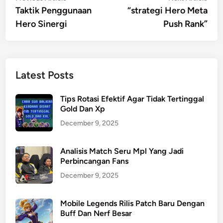
article:
artic
Taktik Penggunaan
“strategi Hero Meta
navigation
Hero Sinergi
Push Rank”
Latest Posts
Tips Rotasi Efektif Agar Tidak Tertinggal
Gold Dan Xp
December 9, 2025
Analisis Match Seru Mpl Yang Jadi
Perbincangan Fans
December 9, 2025
Mobile Legends Rilis Patch Baru Dengan
Buff Dan Nerf Besar