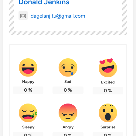
Donald Jenkins
dagelanjitu@gmail.com
Happy
Sad
Excited
0
%
0
%
0
%
Sleepy
Angry
Surprise
0
%
0
%
0
%