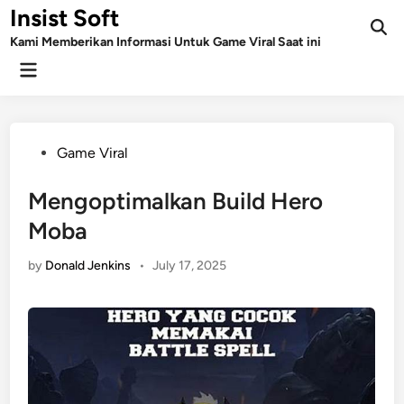
Skip
Insist Soft
to
Kami Memberikan Informasi Untuk Game Viral Saat ini
content
Main
Menu
Posted
Game Viral
in
Mengoptimalkan Build Hero
Moba
by
Donald Jenkins
•
July 17, 2025