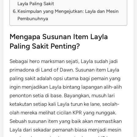
Layla Paling Sakit
Kesimpulan yang Mengejutkan: Layla dan Mesin
Pembunuhnya
Mengapa Susunan Item Layla
Paling Sakit Penting?
Sebagai hero marksman sejati, Layla sudah jadi
primadona di Land of Dawn. Susunan item Layla
paling sakit adalah opsi utama bagi pemain yang
ingin menjadikan Layla bintang lapangan alih-alih
penonton setia di base. Bayangkan, musuh lari
ketakutan setiap kali Layla turun ke lane, seolah-
olah mereka melihat cicilan KPR yang nunggak.
Sebuah susunan item yang baik akan memastikan
Layla dari sekadar pemanah biasa menjadi mesin