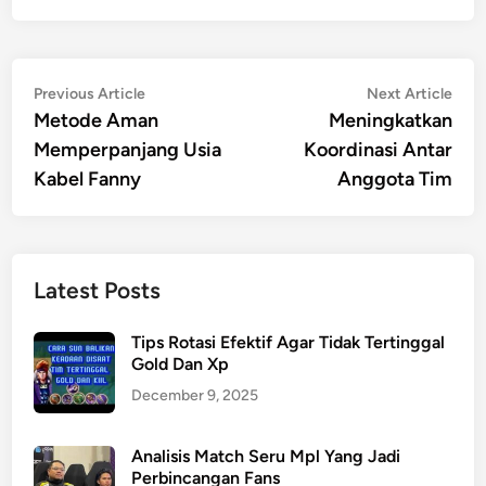
Post
Previous
Nex
Previous Article
Next Article
article:
artic
Metode Aman
Meningkatkan
navigation
Memperpanjang Usia
Koordinasi Antar
Kabel Fanny
Anggota Tim
Latest Posts
Tips Rotasi Efektif Agar Tidak Tertinggal
Gold Dan Xp
December 9, 2025
Analisis Match Seru Mpl Yang Jadi
Perbincangan Fans