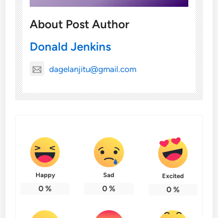
About Post Author
Donald Jenkins
dagelanjitu@gmail.com
Happy
Sad
Excited
0
%
0
%
0
%