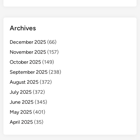
Archives
December 2025
(66)
November 2025
(157)
October 2025
(149)
September 2025
(238)
August 2025
(372)
July 2025
(372)
June 2025
(345)
May 2025
(401)
April 2025
(35)