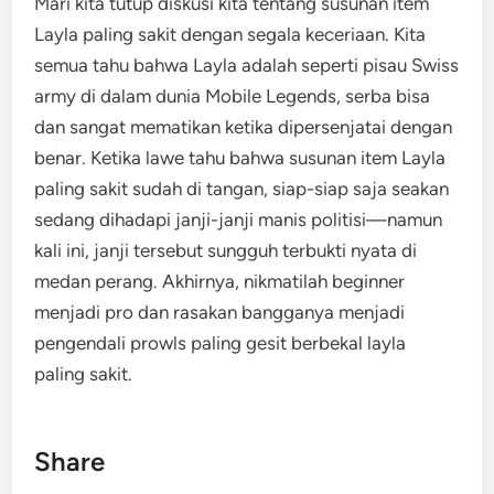
Mari kita tutup diskusi kita tentang susunan item
Layla paling sakit dengan segala keceriaan. Kita
semua tahu bahwa Layla adalah seperti pisau Swiss
army di dalam dunia Mobile Legends, serba bisa
dan sangat mematikan ketika dipersenjatai dengan
benar. Ketika lawe tahu bahwa susunan item Layla
paling sakit sudah di tangan, siap-siap saja seakan
sedang dihadapi janji-janji manis politisi—namun
kali ini, janji tersebut sungguh terbukti nyata di
medan perang. Akhirnya, nikmatilah beginner
menjadi pro dan rasakan bangganya menjadi
pengendali prowls paling gesit berbekal layla
paling sakit.
Share