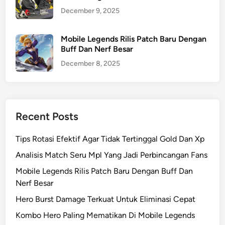
December 9, 2025
Mobile Legends Rilis Patch Baru Dengan
Buff Dan Nerf Besar
December 8, 2025
Recent Posts
Tips Rotasi Efektif Agar Tidak Tertinggal Gold Dan Xp
Analisis Match Seru Mpl Yang Jadi Perbincangan Fans
Mobile Legends Rilis Patch Baru Dengan Buff Dan
Nerf Besar
Hero Burst Damage Terkuat Untuk Eliminasi Cepat
Kombo Hero Paling Mematikan Di Mobile Legends