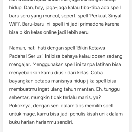
hidup. Dan, hey, jaga-jaga kalau tiba-tiba ada spell
baru seru yang muncul, seperti spell ‘Perkuat Sinyal
WiFi’. Baru-baru ini, spell ini jadi primadona karena
bisa bikin kelas online jadi lebih seru.
Namun, hati-hati dengan spell ‘Bikin Ketawa
Padahal Serius’. Ini bisa bahaya kalau dosen sedang
mengajar. Menggunakan spell ini tanpa latihan bisa
menyebabkan kamu diusir dari kelas. Coba
bayangkan betapa manisnya hidup jika spell bisa
membuatmu ingat ulang tahun mantan. Eh, tunggu
sebentar, mungkin tidak terlalu manis, ya?
Pokoknya, dengan seni dalam tips memilih spell
untuk mage, kamu bisa jadi penulis kisah unik dalam
buku harian harianmu sendiri.