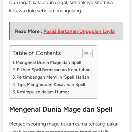
Dan ingat, kalau pun gagal, setidaknya kita bisa
ketawa dulu sebelum mengulang.
Read More :
Posisi Bertahan Unggulan Layla
Table of Contents
Mengenal Dunia Mage dan Spell
Pilihan Spell Berdasarkan Kebutuhan
Pertimbangan Memilih ‘Spell’ Harian
Tips Menghindari Kesalahan Spell
Kesimpulan dalam Humor
Mengenal Dunia Mage dan Spell
Menjadi seorang mage bukan cuma tentang pakai