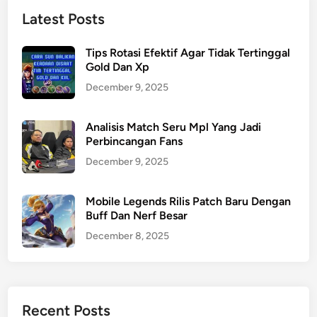
Latest Posts
Tips Rotasi Efektif Agar Tidak Tertinggal
Gold Dan Xp
December 9, 2025
Analisis Match Seru Mpl Yang Jadi
Perbincangan Fans
December 9, 2025
Mobile Legends Rilis Patch Baru Dengan
Buff Dan Nerf Besar
December 8, 2025
Recent Posts