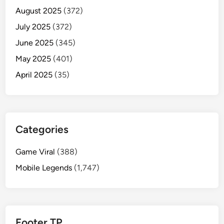
August 2025
(372)
July 2025
(372)
June 2025
(345)
May 2025
(401)
April 2025
(35)
Categories
Game Viral
(388)
Mobile Legends
(1,747)
Footer TP