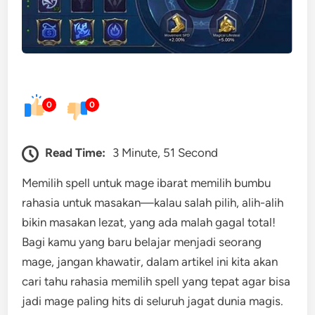
0
0
Read Time:
3 Minute, 51 Second
Memilih spell untuk mage ibarat memilih bumbu
rahasia untuk masakan—kalau salah pilih, alih-alih
bikin masakan lezat, yang ada malah gagal total!
Bagi kamu yang baru belajar menjadi seorang
mage, jangan khawatir, dalam artikel ini kita akan
cari tahu rahasia memilih spell yang tepat agar bisa
jadi mage paling hits di seluruh jagat dunia magis.