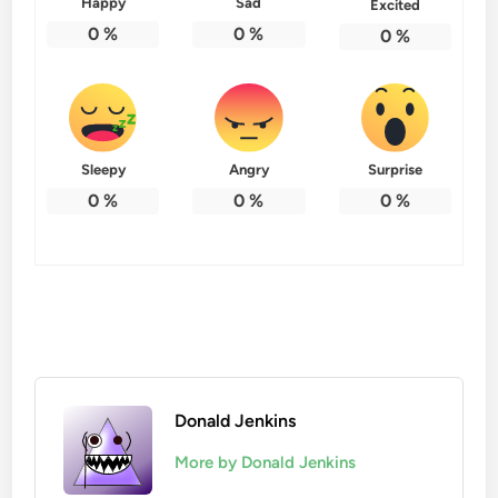
Happy
Sad
Excited
0
%
0
%
0
%
Sleepy
Angry
Surprise
0
%
0
%
0
%
Donald Jenkins
More by Donald Jenkins