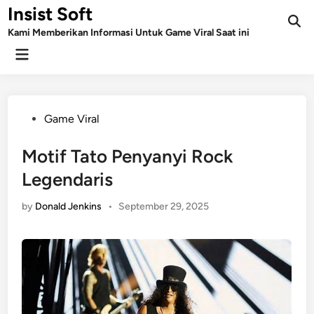
Skip
Insist Soft
to
Kami Memberikan Informasi Untuk Game Viral Saat ini
content
Main
Menu
Posted
Game Viral
in
Motif Tato Penyanyi Rock
Legendaris
by
Donald Jenkins
•
September 29, 2025