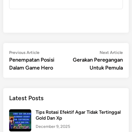
Post
Previous
Nex
Previous Article
Next Article
article:
artic
Penempatan Posisi
Gerakan Peregangan
navigation
Dalam Game Hero
Untuk Pemula
Latest Posts
Tips Rotasi Efektif Agar Tidak Tertinggal
Gold Dan Xp
December 9, 2025