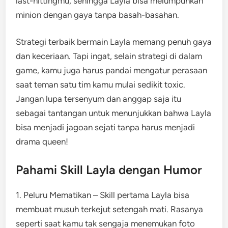
last-hittingmu, sehingga Layla bisa melumpuhkan
minion dengan gaya tanpa basah-basahan.
Strategi terbaik bermain Layla memang penuh gaya
dan keceriaan. Tapi ingat, selain strategi di dalam
game, kamu juga harus pandai mengatur perasaan
saat teman satu tim kamu mulai sedikit toxic.
Jangan lupa tersenyum dan anggap saja itu
sebagai tantangan untuk menunjukkan bahwa Layla
bisa menjadi jagoan sejati tanpa harus menjadi
drama queen!
Pahami Skill Layla dengan Humor
1. Peluru Mematikan – Skill pertama Layla bisa
membuat musuh terkejut setengah mati. Rasanya
seperti saat kamu tak sengaja menemukan foto