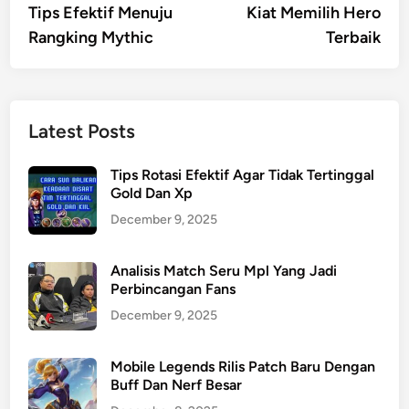
article:
artic
Tips Efektif Menuju
Kiat Memilih Hero
navigation
Rangking Mythic
Terbaik
Latest Posts
Tips Rotasi Efektif Agar Tidak Tertinggal
Gold Dan Xp
December 9, 2025
Analisis Match Seru Mpl Yang Jadi
Perbincangan Fans
December 9, 2025
Mobile Legends Rilis Patch Baru Dengan
Buff Dan Nerf Besar