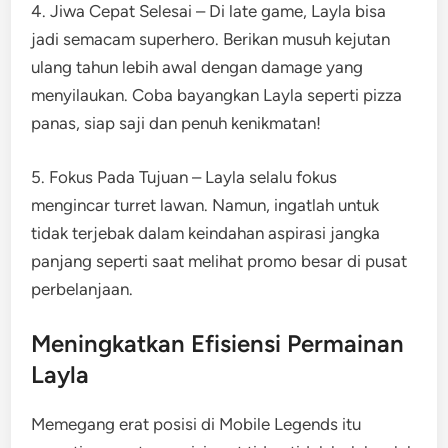
4. Jiwa Cepat Selesai – Di late game, Layla bisa
jadi semacam superhero. Berikan musuh kejutan
ulang tahun lebih awal dengan damage yang
menyilaukan. Coba bayangkan Layla seperti pizza
panas, siap saji dan penuh kenikmatan!
5. Fokus Pada Tujuan – Layla selalu fokus
mengincar turret lawan. Namun, ingatlah untuk
tidak terjebak dalam keindahan aspirasi jangka
panjang seperti saat melihat promo besar di pusat
perbelanjaan.
Meningkatkan Efisiensi Permainan
Layla
Memegang erat posisi di Mobile Legends itu