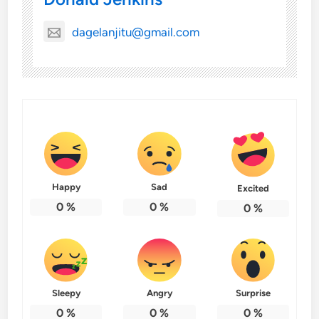
dagelanjitu@gmail.com
Happy
Sad
Excited
0
%
0
%
0
%
Sleepy
Angry
Surprise
0
%
0
%
0
%