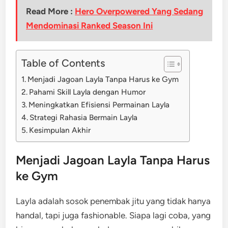
Read More :
Hero Overpowered Yang Sedang
Mendominasi Ranked Season Ini
Table of Contents
Menjadi Jagoan Layla Tanpa Harus ke Gym
Pahami Skill Layla dengan Humor
Meningkatkan Efisiensi Permainan Layla
Strategi Rahasia Bermain Layla
Kesimpulan Akhir
Menjadi Jagoan Layla Tanpa Harus
ke Gym
Layla adalah sosok penembak jitu yang tidak hanya
handal, tapi juga fashionable. Siapa lagi coba, yang