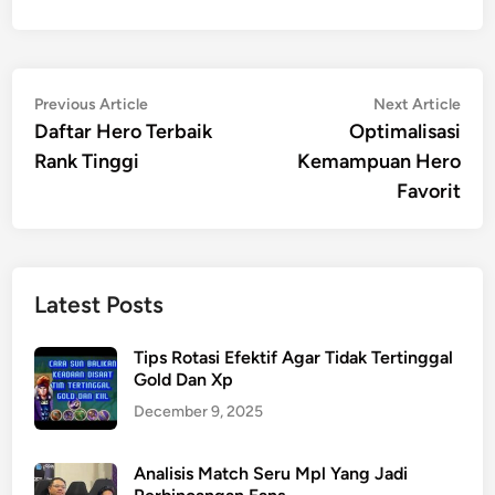
Post
Previous
Nex
Previous Article
Next Article
article:
artic
Daftar Hero Terbaik
Optimalisasi
navigation
Rank Tinggi
Kemampuan Hero
Favorit
Latest Posts
Tips Rotasi Efektif Agar Tidak Tertinggal
Gold Dan Xp
December 9, 2025
Analisis Match Seru Mpl Yang Jadi