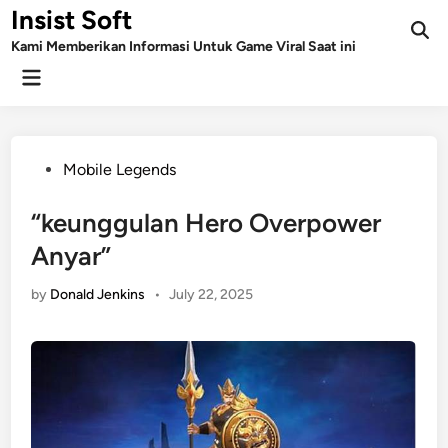
Skip
Insist Soft
to
Kami Memberikan Informasi Untuk Game Viral Saat ini
content
Main
Menu
Posted
Mobile Legends
in
“keunggulan Hero Overpower
Anyar”
by
Donald Jenkins
•
July 22, 2025