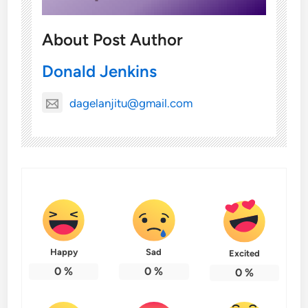
About Post Author
Donald Jenkins
dagelanjitu@gmail.com
Happy
Sad
Excited
0
%
0
%
0
%