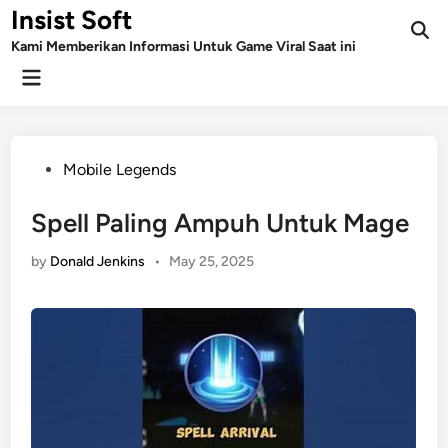
Skip
Insist Soft
to
Kami Memberikan Informasi Untuk Game Viral Saat ini
content
Main
Menu
Posted
Mobile Legends
in
Spell Paling Ampuh Untuk Mage
by
Donald Jenkins
•
May 25, 2025