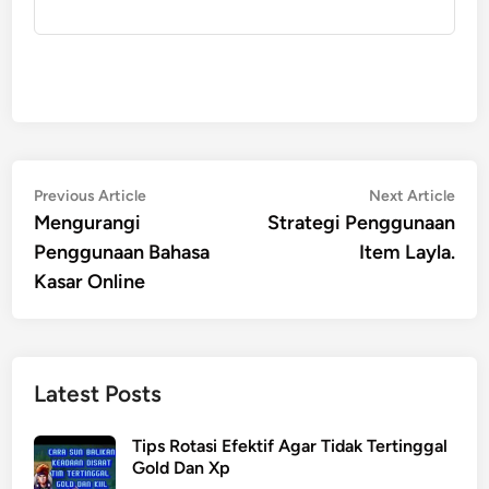
Post
Previous
Nex
Previous Article
Next Article
article:
artic
Mengurangi
Strategi Penggunaan
navigation
Penggunaan Bahasa
Item Layla.
Kasar Online
Latest Posts
Tips Rotasi Efektif Agar Tidak Tertinggal
Gold Dan Xp