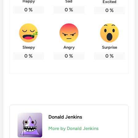
Happy
Sad
Excited
0
%
0
%
0
%
Sleepy
Angry
Surprise
0
%
0
%
0
%
Donald Jenkins
More by Donald Jenkins