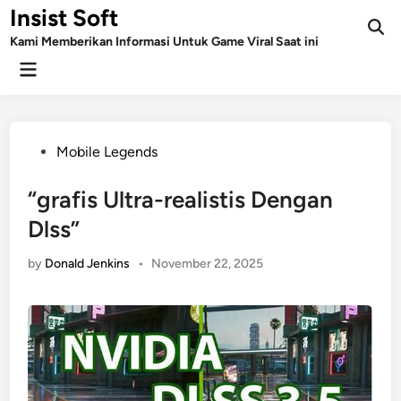
Skip
Insist Soft
to
Kami Memberikan Informasi Untuk Game Viral Saat ini
content
Main
Menu
Posted
Mobile Legends
in
“grafis Ultra-realistis Dengan
Dlss”
by
Donald Jenkins
•
November 22, 2025