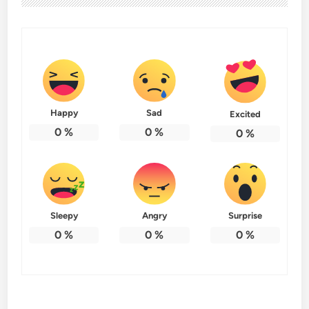
Happy
Sad
Excited
0
%
0
%
0
%
Sleepy
Angry
Surprise
0
%
0
%
0
%