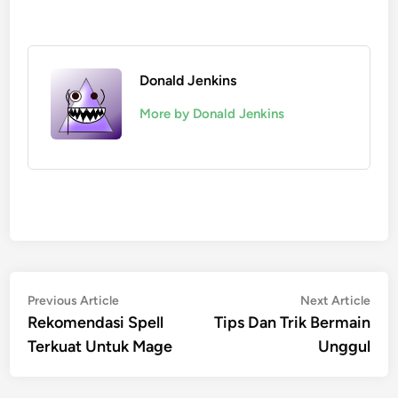
Donald Jenkins
More by Donald Jenkins
Post
Previous
Nex
Previous Article
Next Article
article:
artic
Rekomendasi Spell
Tips Dan Trik Bermain
navigation
Terkuat Untuk Mage
Unggul