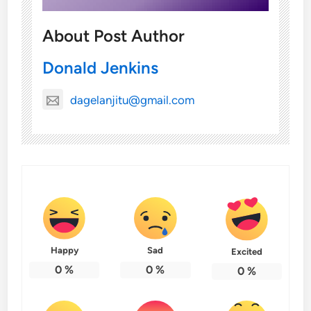
About Post Author
Donald Jenkins
dagelanjitu@gmail.com
Happy
Sad
Excited
0
%
0
%
0
%