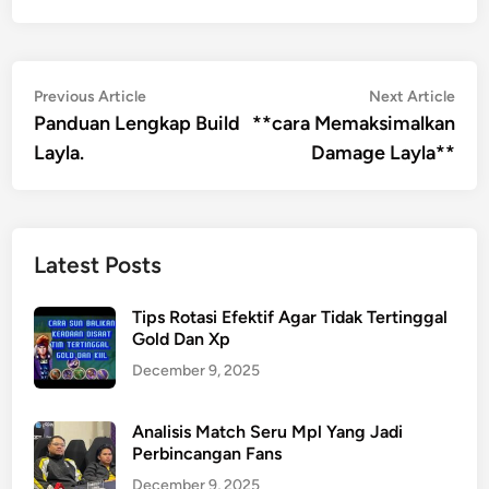
Post
Previous
Nex
Previous Article
Next Article
article:
artic
Panduan Lengkap Build
**cara Memaksimalkan
navigation
Layla.
Damage Layla**
Latest Posts
Tips Rotasi Efektif Agar Tidak Tertinggal
Gold Dan Xp
December 9, 2025
Analisis Match Seru Mpl Yang Jadi
Perbincangan Fans
December 9, 2025