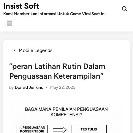
Skip
Insist Soft
to
Kami Memberikan Informasi Untuk Game Viral Saat ini
content
Main
Menu
Posted
Mobile Legends
in
“peran Latihan Rutin Dalam
Penguasaan Keterampilan”
by
Donald Jenkins
•
May 22, 2025