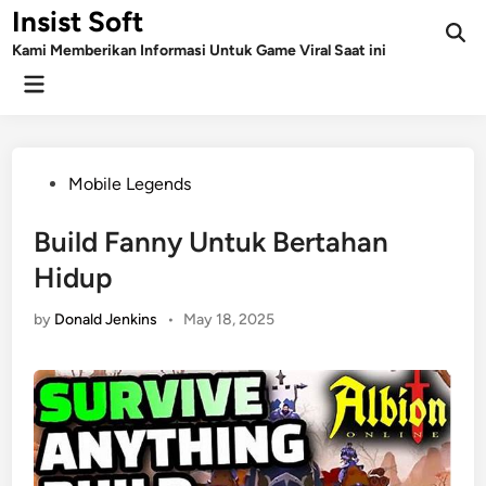
Skip
Insist Soft
to
Kami Memberikan Informasi Untuk Game Viral Saat ini
content
Main
Menu
Posted
Mobile Legends
in
Build Fanny Untuk Bertahan
Hidup
by
Donald Jenkins
•
May 18, 2025