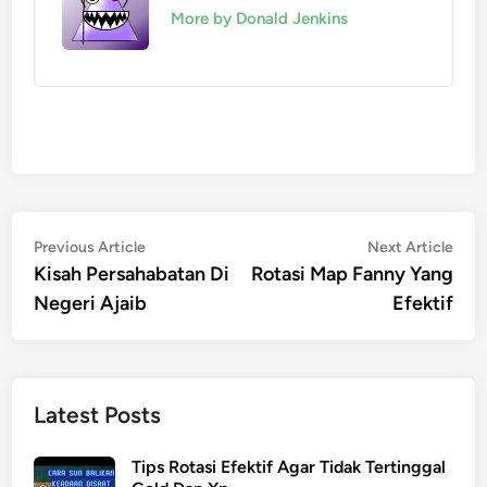
More by Donald Jenkins
Post
Previous
Nex
Previous Article
Next Article
article:
artic
Kisah Persahabatan Di
Rotasi Map Fanny Yang
navigation
Negeri Ajaib
Efektif
Latest Posts
Tips Rotasi Efektif Agar Tidak Tertinggal