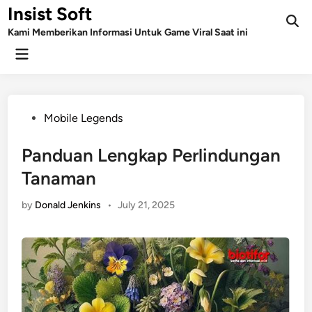
Skip
Insist Soft
to
Kami Memberikan Informasi Untuk Game Viral Saat ini
content
Main
Menu
Posted
Mobile Legends
in
Panduan Lengkap Perlindungan
Tanaman
by
Donald Jenkins
•
July 21, 2025