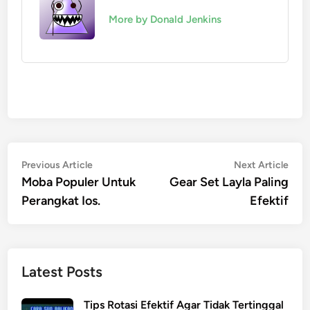
More by Donald Jenkins
Post
Previous
Nex
Previous Article
Next Article
article:
artic
Moba Populer Untuk
Gear Set Layla Paling
navigation
Perangkat Ios.
Efektif
Latest Posts
Tips Rotasi Efektif Agar Tidak Tertinggal