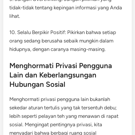
tidak-tidak tentang kepingan informasi yang Anda
lihat.
10. Selalu Berpikir Positif: Pikirkan bahwa setiap
orang sedang berusaha sebaik mungkin dalam
hidupnya, dengan caranya masing-masing.
Menghormati Privasi Pengguna
Lain dan Keberlangsungan
Hubungan Sosial
Menghormati privasi pengguna lain bukanlah
sekedar aturan tertulis yang tak tersentuh debu;
lebih seperti pelayan teh yang menawan di rapat
sosial. Mengingat pentingnya privasi, kita
menyadari bahwa berbagi ruang sosial