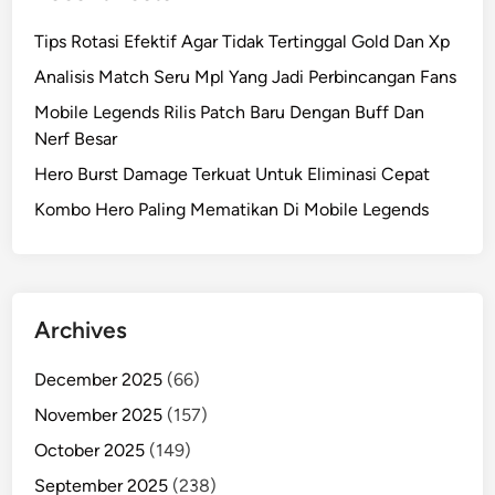
Tips Rotasi Efektif Agar Tidak Tertinggal Gold Dan Xp
Analisis Match Seru Mpl Yang Jadi Perbincangan Fans
Mobile Legends Rilis Patch Baru Dengan Buff Dan
Nerf Besar
Hero Burst Damage Terkuat Untuk Eliminasi Cepat
Kombo Hero Paling Mematikan Di Mobile Legends
Archives
December 2025
(66)
November 2025
(157)
October 2025
(149)
September 2025
(238)