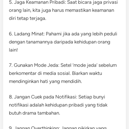
5. Jaga Keamanan Pribadi: Saat bicara jaga privasi
orang lain, kita juga harus memastikan keamanan
diri tetap terjaga.
6. Ladang Minat: Pahami jika ada yang lebih peduli
dengan tanamannya daripada kehidupan orang
lain!
7. Gunakan Mode Jeda: Setel ‘mode jeda’ sebelum
berkomentar di media sosial. Biarkan waktu
mendinginkan hati yang mendidih.
8. Jangan Cuek pada Notifikasi: Setiap bunyi
notifikasi adalah kehidupan pribadi yang tidak
butuh drama tambahan.
9. Jangan Overthinking: Jangan pikirkan yang