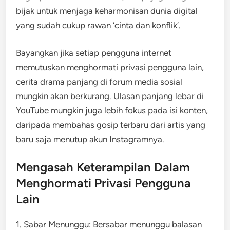
bijak untuk menjaga keharmonisan dunia digital
yang sudah cukup rawan ‘cinta dan konflik’.
Bayangkan jika setiap pengguna internet
memutuskan menghormati privasi pengguna lain,
cerita drama panjang di forum media sosial
mungkin akan berkurang. Ulasan panjang lebar di
YouTube mungkin juga lebih fokus pada isi konten,
daripada membahas gosip terbaru dari artis yang
baru saja menutup akun Instagramnya.
Mengasah Keterampilan Dalam
Menghormati Privasi Pengguna
Lain
1. Sabar Menunggu: Bersabar menunggu balasan