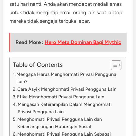
satu hari nanti, Anda akan mendapat medali emas
untuk tidak mengintip email orang lain saat laptop
mereka tidak sengaja terbuka lebar.
Read More :
Hero Meta Dominan Bagi Mythic
Table of Contents
Mengapa Harus Menghormati Privasi Pengguna
Lain?
Cara Asyik Menghormati Privasi Pengguna Lain
Etika Menghormati Privasi Pengguna Lain
Mengasah Keterampilan Dalam Menghormati
Privasi Pengguna Lain
Menghormati Privasi Pengguna Lain dan
Keberlangsungan Hubungan Sosial
Menghormati Privasi Pengguna Lain Sebagai