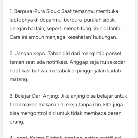
1. Berpura-Pura Sibuk: Saat temanmu membuka
laptopnya di depanmu, berpura-puralah sibuk
dengan hal lain, seperti menghitung ubin di lantai.
Cara ini ampuh menjaga ‘kesehatan’ hubungan.
2. Jangan Kepo: Tahan diri dari mengintip ponsel
teman saat ada notifikasi. Anggap saja itu sekadar
notifikasi bahwa martabak di pinggir jalan sudah
mateng.
3. Belajar Dari Anjing: Jika anjing bisa belajar untuk
tidak makan makanan di meja tanpa izin, kita juga
bisa mengontrol diri untuk tidak membaca pesan
orang.