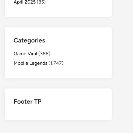
April 2025
(35)
Categories
Game Viral
(388)
Mobile Legends
(1,747)
Footer TP