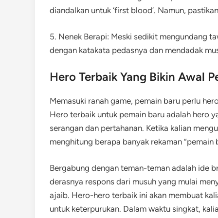
diandalkan untuk ‘first blood’. Namun, pastik
5. Nenek Berapi: Meski sedikit mengundang taw
dengan katakata pedasnya dan mendadak musu
Hero Terbaik Yang Bikin Awal
Memasuki ranah game, pemain baru perlu hero 
Hero terbaik untuk pemain baru adalah hero
serangan dan pertahanan. Ketika kalian mengua
menghitung berapa banyak rekaman “pemain b
Bergabung dengan teman-teman adalah ide bril
derasnya respons dari musuh yang mulai men
ajaib. Hero-hero terbaik ini akan membuat kali
untuk keterpurukan. Dalam waktu singkat, kali