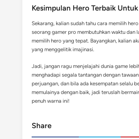
Kesimpulan Hero Terbaik Untuk
Sekarang, kalian sudah tahu cara memilih her
seorang gamer pro membutuhkan waktu dan lati
memilih hero yang tepat. Bayangkan, kalian a
yang menggelitik imajinasi.
Jadi, jangan ragu menjelajahi dunia game lebi
menghadapi segala tantangan dengan tawaan 
perjuangan, dan bila ada kesempatan selalu beri
memulainya dengan baik, jadi teruslah bermai
penuh warna ini!
Share