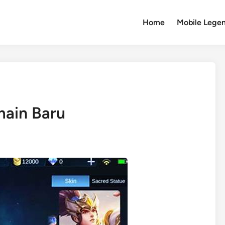
Home
Mobile Lege
main Baru