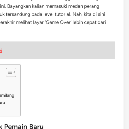
 ini. Bayangkan kalian memasuki medan perang
 tersandung pada level tutorial. Nah, kita di sini
erakhir melihat layar ‘Game Over’ lebih cepat dari
i
emilang
aru
uk Pemain Baru