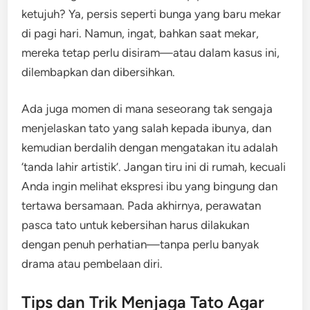
ketujuh? Ya, persis seperti bunga yang baru mekar
di pagi hari. Namun, ingat, bahkan saat mekar,
mereka tetap perlu disiram—atau dalam kasus ini,
dilembapkan dan dibersihkan.
Ada juga momen di mana seseorang tak sengaja
menjelaskan tato yang salah kepada ibunya, dan
kemudian berdalih dengan mengatakan itu adalah
‘tanda lahir artistik’. Jangan tiru ini di rumah, kecuali
Anda ingin melihat ekspresi ibu yang bingung dan
tertawa bersamaan. Pada akhirnya, perawatan
pasca tato untuk kebersihan harus dilakukan
dengan penuh perhatian—tanpa perlu banyak
drama atau pembelaan diri.
Tips dan Trik Menjaga Tato Agar