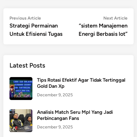
Post
Previous
Nex
Previous Article
Next Article
article:
artic
Strategi Permainan
“sistem Manajemen
navigation
Untuk Efisiensi Tugas
Energi Berbasis Iot”
Latest Posts
Tips Rotasi Efektif Agar Tidak Tertinggal
Gold Dan Xp
December 9, 2025
Analisis Match Seru Mpl Yang Jadi
Perbincangan Fans
December 9, 2025