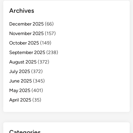
Archives
December 2025
(66)
November 2025
(157)
October 2025
(149)
September 2025
(238)
August 2025
(372)
July 2025
(372)
June 2025
(345)
May 2025
(401)
April 2025
(35)
Categories