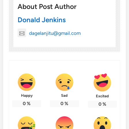
About Post Author
Donald Jenkins
dagelanjitu@gmail.com
Happy
Sad
Excited
0
%
0
%
0
%