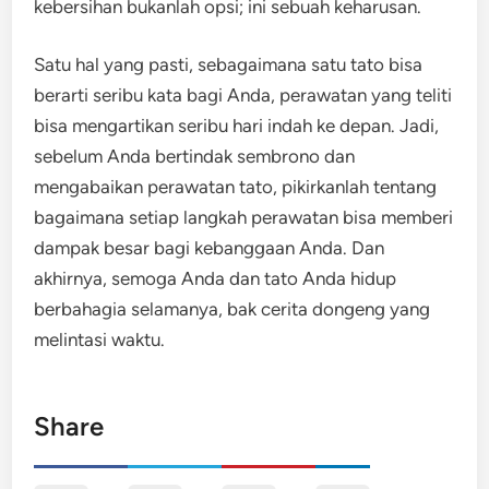
kebersihan bukanlah opsi; ini sebuah keharusan.
Satu hal yang pasti, sebagaimana satu tato bisa
berarti seribu kata bagi Anda, perawatan yang teliti
bisa mengartikan seribu hari indah ke depan. Jadi,
sebelum Anda bertindak sembrono dan
mengabaikan perawatan tato, pikirkanlah tentang
bagaimana setiap langkah perawatan bisa memberi
dampak besar bagi kebanggaan Anda. Dan
akhirnya, semoga Anda dan tato Anda hidup
berbahagia selamanya, bak cerita dongeng yang
melintasi waktu.
Share