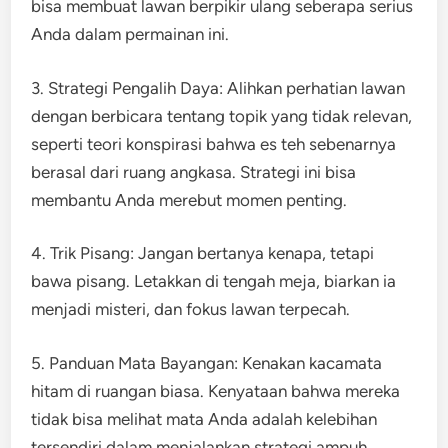
bisa membuat lawan berpikir ulang seberapa serius
Anda dalam permainan ini.
3. Strategi Pengalih Daya: Alihkan perhatian lawan
dengan berbicara tentang topik yang tidak relevan,
seperti teori konspirasi bahwa es teh sebenarnya
berasal dari ruang angkasa. Strategi ini bisa
membantu Anda merebut momen penting.
4. Trik Pisang: Jangan bertanya kenapa, tetapi
bawa pisang. Letakkan di tengah meja, biarkan ia
menjadi misteri, dan fokus lawan terpecah.
5. Panduan Mata Bayangan: Kenakan kacamata
hitam di ruangan biasa. Kenyataan bahwa mereka
tidak bisa melihat mata Anda adalah kelebihan
tersendiri dalam menjalankan strategi ampuh