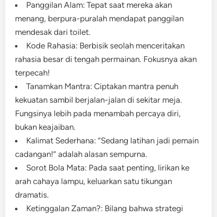
Panggilan Alam: Tepat saat mereka akan
menang, berpura-puralah mendapat panggilan
mendesak dari toilet.
Kode Rahasia: Berbisik seolah menceritakan
rahasia besar di tengah permainan. Fokusnya akan
terpecah!
Tanamkan Mantra: Ciptakan mantra penuh
kekuatan sambil berjalan-jalan di sekitar meja.
Fungsinya lebih pada menambah percaya diri,
bukan keajaiban.
Kalimat Sederhana: “Sedang latihan jadi pemain
cadangan!” adalah alasan sempurna.
Sorot Bola Mata: Pada saat penting, lirikan ke
arah cahaya lampu, keluarkan satu tikungan
dramatis.
Ketinggalan Zaman?: Bilang bahwa strategi