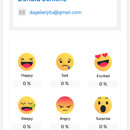
dagelanjitu@gmail.com
Happy
Sad
Excited
0
%
0
%
0
%
Sleepy
Angry
Surprise
0
%
0
%
0
%