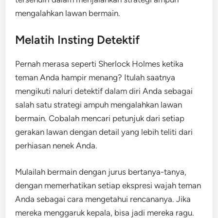
mengalahkan lawan bermain.
Melatih Insting Detektif
Pernah merasa seperti Sherlock Holmes ketika
teman Anda hampir menang? Itulah saatnya
mengikuti naluri detektif dalam diri Anda sebagai
salah satu strategi ampuh mengalahkan lawan
bermain. Cobalah mencari petunjuk dari setiap
gerakan lawan dengan detail yang lebih teliti dari
perhiasan nenek Anda.
Mulailah bermain dengan jurus bertanya-tanya,
dengan memerhatikan setiap ekspresi wajah teman
Anda sebagai cara mengetahui rencananya. Jika
mereka menggaruk kepala, bisa jadi mereka ragu.