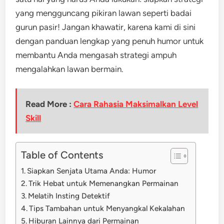
yang mengguncang pikiran lawan seperti badai
gurun pasir! Jangan khawatir, karena kami di sini
dengan panduan lengkap yang penuh humor untuk
membantu Anda mengasah strategi ampuh
mengalahkan lawan bermain.
Read More :
Cara Rahasia Maksimalkan Level
Skill
Table of Contents
Siapkan Senjata Utama Anda: Humor
Trik Hebat untuk Memenangkan Permainan
Melatih Insting Detektif
Tips Tambahan untuk Menyangkal Kekalahan
Hiburan Lainnya dari Permainan