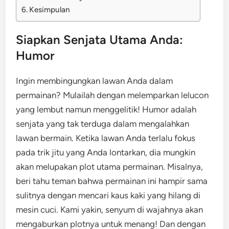
Kesimpulan
Siapkan Senjata Utama Anda:
Humor
Ingin membingungkan lawan Anda dalam
permainan? Mulailah dengan melemparkan lelucon
yang lembut namun menggelitik! Humor adalah
senjata yang tak terduga dalam mengalahkan
lawan bermain. Ketika lawan Anda terlalu fokus
pada trik jitu yang Anda lontarkan, dia mungkin
akan melupakan plot utama permainan. Misalnya,
beri tahu teman bahwa permainan ini hampir sama
sulitnya dengan mencari kaus kaki yang hilang di
mesin cuci. Kami yakin, senyum di wajahnya akan
mengaburkan plotnya untuk menang! Dan dengan