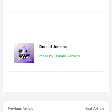
Donald Jenkins
More by Donald Jenkins
Post
Previous
Nex
Previous Article
Next Article