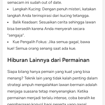
semacam ini sudah out of date.
Langkah Kucing: Dengan penuh misteri, katakan
langkah Anda terinspirasi dari kucing tetangga.
Balik Keadaan: Sesuaikan cerita sehingga lawan
bisa bersedih karena Anda menyerah secara
“sengaja”.
Kue Pengalih Fokus: Jika semua gagal, bawa
kue! Semua orang senang saat ada kue.
Hiburan Lainnya dari Permainan
Siapa bilang hanya pemain yang kuat yang bisa
menang? Teknik lain yang tidak kalah penting dalam
strategi ampuh mengalahkan lawan bermain adalah
menjaga suasana tetap menyenangkan. Ketika
permainan menjadi terlalu intense, coba beralih ke
penghargaan konyol bagi peserta yang gagal