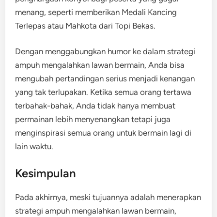
menang, seperti memberikan Medali Kancing
Terlepas atau Mahkota dari Topi Bekas.
Dengan menggabungkan humor ke dalam strategi
ampuh mengalahkan lawan bermain, Anda bisa
mengubah pertandingan serius menjadi kenangan
yang tak terlupakan. Ketika semua orang tertawa
terbahak-bahak, Anda tidak hanya membuat
permainan lebih menyenangkan tetapi juga
menginspirasi semua orang untuk bermain lagi di
lain waktu.
Kesimpulan
Pada akhirnya, meski tujuannya adalah menerapkan
strategi ampuh mengalahkan lawan bermain,