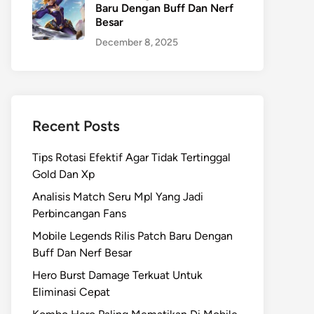
Baru Dengan Buff Dan Nerf
Besar
December 8, 2025
Recent Posts
Tips Rotasi Efektif Agar Tidak Tertinggal
Gold Dan Xp
Analisis Match Seru Mpl Yang Jadi
Perbincangan Fans
Mobile Legends Rilis Patch Baru Dengan
Buff Dan Nerf Besar
Hero Burst Damage Terkuat Untuk
Eliminasi Cepat