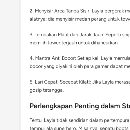
2. Menyisir Area Tanpa Sisir: Layla bergerak m
alatnya; dia menyisir medan perang untuk tow
3. Tembakan Maut dari Jarak Jauh: Seperti sn
memilih tower terjauh untuk dihancurkan.
4. Mantra Anti Bocor: Setiap kali Layla memul
bocor yang diyakini oleh para gamer dapat 
5. Lari Cepat, Secepat Kilat!: Jika Layla meras
gosip tetangga.
Perlengkapan Penting dalam Str
Tentu, Layla tidak sendirian dalam pertempu
tempur ala superhero. Misalnya, sepatu boots