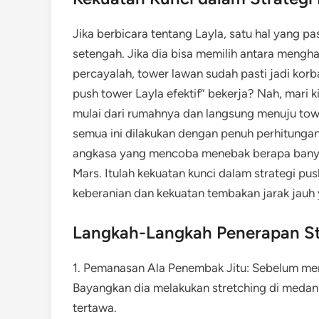
Jika berbicara tentang Layla, satu hal yang pa
setengah. Jika dia bisa memilih antara meng
percayalah, tower lawan sudah pasti jadi kor
push tower Layla efektif” bekerja? Nah, mari 
mulai dari rumahnya dan langsung menuju tower
semua ini dilakukan dengan penuh perhitungan 
angkasa yang mencoba menebak berapa banya
Mars. Itulah kekuatan kunci dalam strategi p
keberanian dan kekuatan tembakan jarak jauh 
Langkah-Langkah Penerapan Str
1. Pemanasan Ala Penembak Jitu: Sebelum mem
Bayangkan dia melakukan stretching di medan
tertawa.