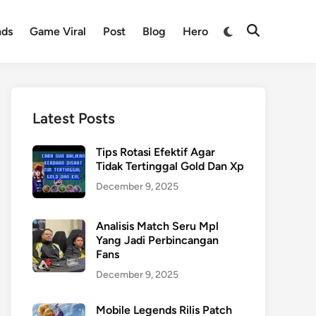
nds
Game Viral
Post
Blog
Hero
Latest Posts
Tips Rotasi Efektif Agar
Tidak Tertinggal Gold Dan Xp
December 9, 2025
Analisis Match Seru Mpl
Yang Jadi Perbincangan
Fans
December 9, 2025
Mobile Legends Rilis Patch