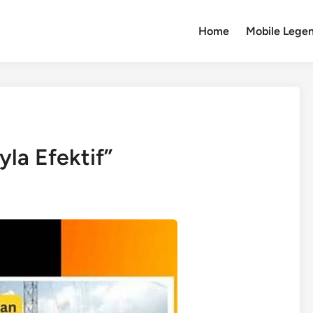
Home
Mobile Lege
yla Efektif”