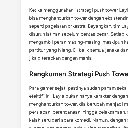
Ketika menggunakan “strategi push tower Layla
bisa menghancurkan tower dengan eksistensi
seperti pagelaran orkestra. Bayangkan, tim L
disuruh latihan sebelum pentas besar. Setiap 
mengambil peran masing-masing, meskipun k
partitur yang hilang. Di balik semua jenaka d
jika diterapkan dengan manis.
Rangkuman Strategi Push Tower
Para gamer sejati pastinya sudah paham sekal
efektif” ini. Layla bukan hanya karakter denga
menghancurkan tower, dia berubah menjadi mo
persiapan, perencanaan, hingga pelaksanaan,
kalah seru dari acara komedi. Namun, dengan s
si penguasa menara, selalu siap menghibur kit