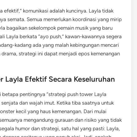
 efektif,” komunikasi adalah kuncinya. Layla tidak
nya semata. Semua memerlukan koordinasi yang mirip
ayla bagaikan sekelompok pemain musik yang baru
kali Layla berkata “ayo push,” kawan-kawannya segera
adang-kadang ada yang malah kebingungan mencari
an drama, strategi ini dapat menjadi epos kemenangan
 Layla Efektif Secara Keseluruhan
i betapa pentingnya “strategi push tower Layla
n senjata dan wajah imut. Ketika tiba saatnya untuk
nster kecil yang haus kemenangan. Dari mulai
 semuanya mengandung gurauan dan risiko yang tidak
egala humor dan strategi, satu hal yang pasti: Layla,
a dengan ceritanya yang penuh aksi. Jadi, apakah