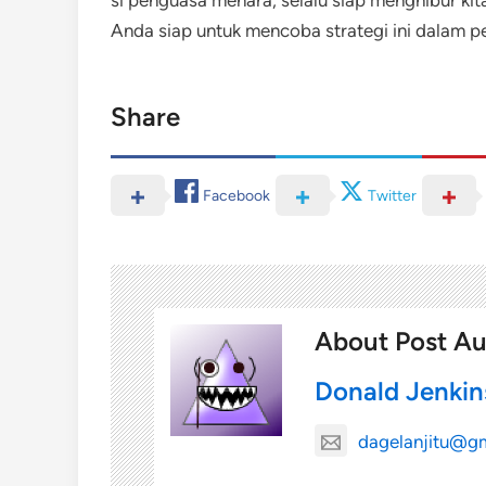
Anda siap untuk mencoba strategi ini dalam 
Share
Facebook
Twitter
About Post Au
Donald Jenkin
dagelanjitu@g