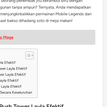
 seorang penembak jitu berambut biru dengan
ngunan tanpa ampun? Ternyata, Anda mendapatkan
at menjungkirbalikkan permainan Mobile Legends dan
saat bakso dihadang soto di meja makan!
ro Mage
la Efektif
er Layla Efektif
er Layla Efektif
yla Efektif
Layla Efektif
 Secara Keseluruhan
Push Tower Layla Efektif