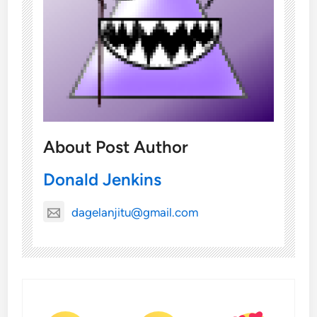
About Post Author
Donald Jenkins
dagelanjitu@gmail.com