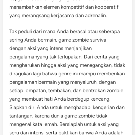
menambahkan elemen kompetitif dan kooperatif
yang merangsang kerjasama dan adrenalin.
Tak peduli dari mana Anda berasal atau seberapa
sering Anda bermain, game zombie survival
dengan aksi yang intens menjanjikan
pengalamanyang tak terlupakan. Dari cerita yang
mengharukan hingga aksi yang menegangkan, tidak
diragukan lagi bahwa genre ini mampu memberikan
pengalaman bermain yang menyeluruh, dengan
setiap lompatan, tembakan, dan bentrokan zombie
yang membuat hati Anda berdegup kencang.
Siapkan diri Anda untuk menghadapi kengerian dan
tantangan, karena dunia game zombie tidak
mengenal kata lemah. Bersiaplah untuk aksi yang
seru dan intens, serta buktikan bahwa Anda adalah