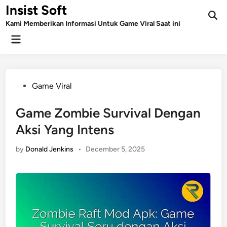
Skip
Insist Soft
to
Kami Memberikan Informasi Untuk Game Viral Saat ini
content
Main
Menu
Posted
Game Viral
in
Game Zombie Survival Dengan
Aksi Yang Intens
by
Donald Jenkins
•
December 5, 2025