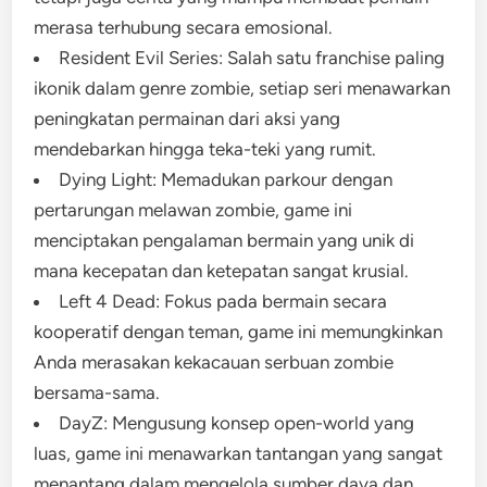
merasa terhubung secara emosional.
Resident Evil Series: Salah satu franchise paling
ikonik dalam genre zombie, setiap seri menawarkan
peningkatan permainan dari aksi yang
mendebarkan hingga teka-teki yang rumit.
Dying Light: Memadukan parkour dengan
pertarungan melawan zombie, game ini
menciptakan pengalaman bermain yang unik di
mana kecepatan dan ketepatan sangat krusial.
Left 4 Dead: Fokus pada bermain secara
kooperatif dengan teman, game ini memungkinkan
Anda merasakan kekacauan serbuan zombie
bersama-sama.
DayZ: Mengusung konsep open-world yang
luas, game ini menawarkan tantangan yang sangat
menantang dalam mengelola sumber daya dan