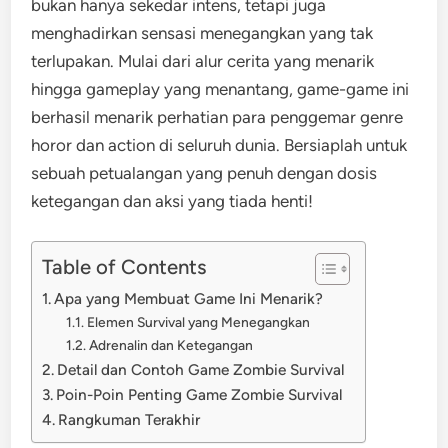
bukan hanya sekedar intens, tetapi juga
menghadirkan sensasi menegangkan yang tak
terlupakan. Mulai dari alur cerita yang menarik
hingga gameplay yang menantang, game-game ini
berhasil menarik perhatian para penggemar genre
horor dan action di seluruh dunia. Bersiaplah untuk
sebuah petualangan yang penuh dengan dosis
ketegangan dan aksi yang tiada henti!
Table of Contents
Apa yang Membuat Game Ini Menarik?
Elemen Survival yang Menegangkan
Adrenalin dan Ketegangan
Detail dan Contoh Game Zombie Survival
Poin-Poin Penting Game Zombie Survival
Rangkuman Terakhir