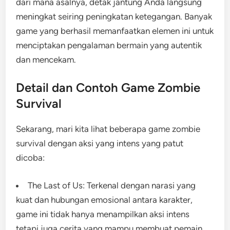
dari mana asalnya, detak jantung Anda langsung
meningkat seiring peningkatan ketegangan. Banyak
game yang berhasil memanfaatkan elemen ini untuk
menciptakan pengalaman bermain yang autentik
dan mencekam.
Detail dan Contoh Game Zombie
Survival
Sekarang, mari kita lihat beberapa game zombie
survival dengan aksi yang intens yang patut
dicoba:
The Last of Us: Terkenal dengan narasi yang
kuat dan hubungan emosional antara karakter,
game ini tidak hanya menampilkan aksi intens
tetapi juga cerita yang mampu membuat pemain