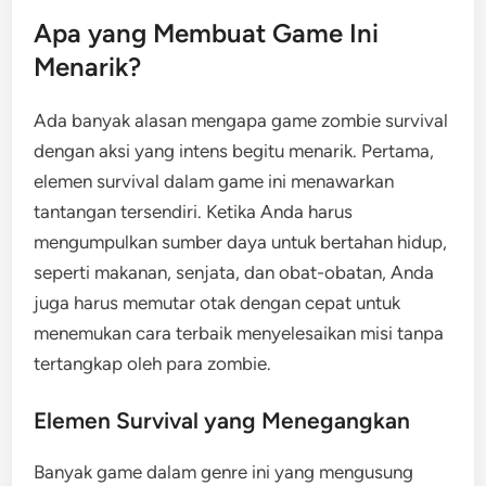
Apa yang Membuat Game Ini
Menarik?
Ada banyak alasan mengapa game zombie survival
dengan aksi yang intens begitu menarik. Pertama,
elemen survival dalam game ini menawarkan
tantangan tersendiri. Ketika Anda harus
mengumpulkan sumber daya untuk bertahan hidup,
seperti makanan, senjata, dan obat-obatan, Anda
juga harus memutar otak dengan cepat untuk
menemukan cara terbaik menyelesaikan misi tanpa
tertangkap oleh para zombie.
Elemen Survival yang Menegangkan
Banyak game dalam genre ini yang mengusung