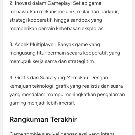
2. Inovasi dalam Gameplay: Setiap game
menawarkan mekanisme unik, mulai dari parkour,
strategi kooperatif, hingga sandbox yang
memberikan pemain kebebasan eksplorasi.
3. Aspek Multiplayer: Banyak game yang
mengusung fitur bermain secara kooperatif, yang
memupuk kerja sama dan strategi tim.
4. Grafik dan Suara yang Memukau: Dengan
kemajuan teknologi, grafik yang realistis dan suara
yang mendalam mampu meningkatkan pengalaman
gaming menjadi lebih imersif.
Rangkuman Terakhir
Game zombie survival dengan aksi yang intens