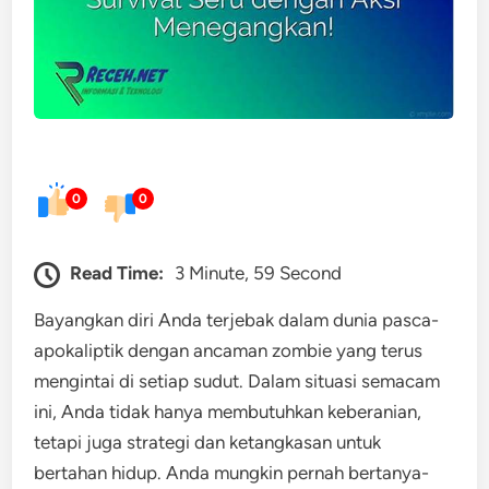
0
0
Read Time:
3 Minute, 59 Second
Bayangkan diri Anda terjebak dalam dunia pasca-
apokaliptik dengan ancaman zombie yang terus
mengintai di setiap sudut. Dalam situasi semacam
ini, Anda tidak hanya membutuhkan keberanian,
tetapi juga strategi dan ketangkasan untuk
bertahan hidup. Anda mungkin pernah bertanya-