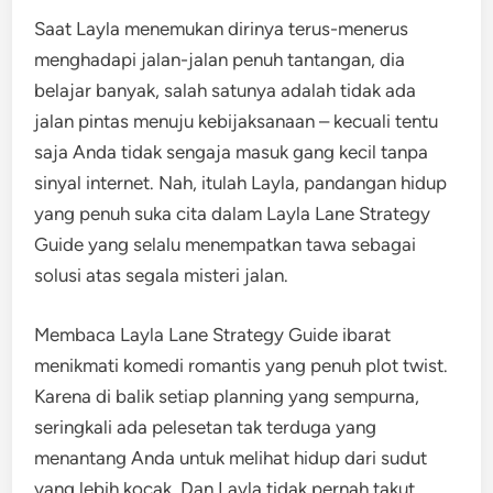
Saat Layla menemukan dirinya terus-menerus
menghadapi jalan-jalan penuh tantangan, dia
belajar banyak, salah satunya adalah tidak ada
jalan pintas menuju kebijaksanaan – kecuali tentu
saja Anda tidak sengaja masuk gang kecil tanpa
sinyal internet. Nah, itulah Layla, pandangan hidup
yang penuh suka cita dalam Layla Lane Strategy
Guide yang selalu menempatkan tawa sebagai
solusi atas segala misteri jalan.
Membaca Layla Lane Strategy Guide ibarat
menikmati komedi romantis yang penuh plot twist.
Karena di balik setiap planning yang sempurna,
seringkali ada pelesetan tak terduga yang
menantang Anda untuk melihat hidup dari sudut
yang lebih kocak. Dan Layla tidak pernah takut