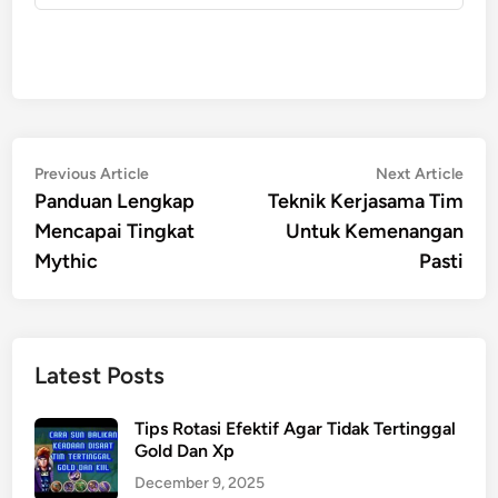
Post
Previous
Nex
Previous Article
Next Article
article:
artic
Panduan Lengkap
Teknik Kerjasama Tim
navigation
Mencapai Tingkat
Untuk Kemenangan
Mythic
Pasti
Latest Posts
Tips Rotasi Efektif Agar Tidak Tertinggal
Gold Dan Xp
December 9, 2025