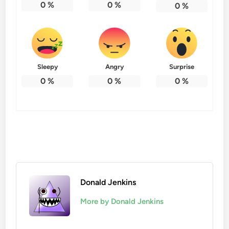
0
%
0
%
0
%
Sleepy
Angry
Surprise
0
%
0
%
0
%
Donald Jenkins
More by Donald Jenkins