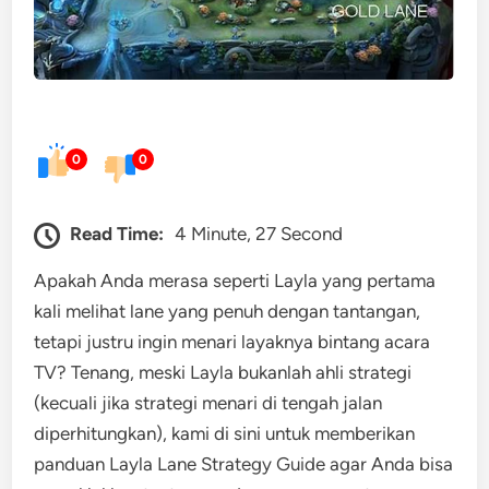
0
0
Read Time:
4 Minute, 27 Second
Apakah Anda merasa seperti Layla yang pertama
kali melihat lane yang penuh dengan tantangan,
tetapi justru ingin menari layaknya bintang acara
TV? Tenang, meski Layla bukanlah ahli strategi
(kecuali jika strategi menari di tengah jalan
diperhitungkan), kami di sini untuk memberikan
panduan Layla Lane Strategy Guide agar Anda bisa