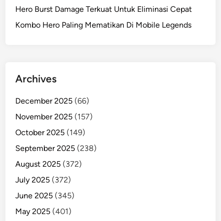
Hero Burst Damage Terkuat Untuk Eliminasi Cepat
Kombo Hero Paling Mematikan Di Mobile Legends
Archives
December 2025
(66)
November 2025
(157)
October 2025
(149)
September 2025
(238)
August 2025
(372)
July 2025
(372)
June 2025
(345)
May 2025
(401)