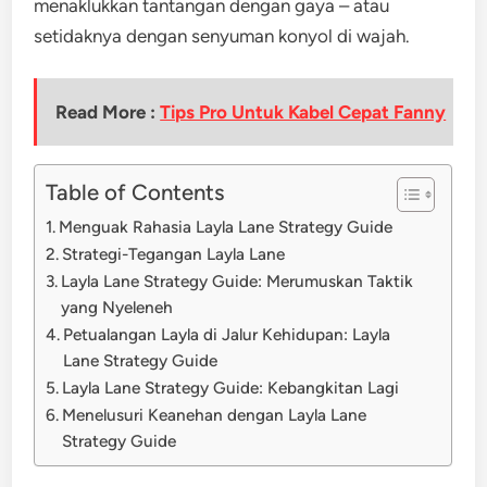
menaklukkan tantangan dengan gaya – atau
setidaknya dengan senyuman konyol di wajah.
Read More :
Tips Pro Untuk Kabel Cepat Fanny
Table of Contents
Menguak Rahasia Layla Lane Strategy Guide
Strategi-Tegangan Layla Lane
Layla Lane Strategy Guide: Merumuskan Taktik
yang Nyeleneh
Petualangan Layla di Jalur Kehidupan: Layla
Lane Strategy Guide
Layla Lane Strategy Guide: Kebangkitan Lagi
Menelusuri Keanehan dengan Layla Lane
Strategy Guide