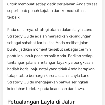
untuk membuat setiap detik perjalanan Anda terasa
seperti bab penuh kejutan dari komedi situasi
terbaik.
Pada dasarnya, strategi utama dalam Layla Lane
Strategy Guide adalah menjadikan kebingungan
sebagai sahabat karib. Jika Anda melihat jalan
buntu, jadikan moment tersebut sebagai cermin
pantulan untuk pose terbaik Anda. Berikan setiap
tantangan jalanan rintangan layaknya bungkusan
hadiah berisi baju natal yang tidak Anda harapkan
tetapi tetap berharga karena usaha. Layla Lane
Strategy Guide mengajarkan bahwa seringkali
keindahan terletak pada keanehan dan tawa.
Petualangan Layla di Jalur