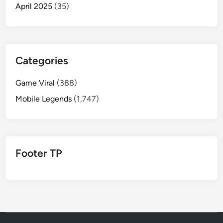
April 2025
(35)
Categories
Game Viral
(388)
Mobile Legends
(1,747)
Footer TP