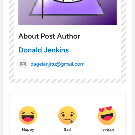
About Post Author
Donald Jenkins
dagelanjitu@gmail.com
Happy
Sad
Excited