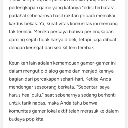
perlengkapan game yang katanya “edisi terbatas”,
padahal sebenarnya hasil rakitan pribadi memakai
kardus bekas. Ya, kreativitas komunitas ini memang
tak ternilai. Mereka percaya bahwa perlengkapan
gaming sejati tidak hanya dibeli, tetapi juga dibuat
dengan keringat dan sedikit lem tembak.
Keunikan lain adalah kemampuan gamer-gamer ini
dalam mengutip dialog game dan menjadikannya
bagian dari percakapan sehari-hari. Ketika Anda
mendengar seseorang berkata, “Sebentar, saya
harus heal dulu,” saat sebenarnya sedang berhenti
untuk tarik napas, maka Anda tahu bahwa
komunitas gamer lokal aktif telah merasuk ke dalam
budaya pop kita.