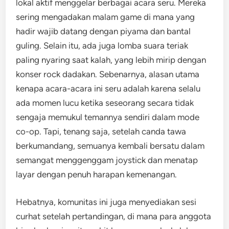
lokal aktif menggelar berbagai acara seru. Mereka
sering mengadakan malam game di mana yang
hadir wajib datang dengan piyama dan bantal
guling. Selain itu, ada juga lomba suara teriak
paling nyaring saat kalah, yang lebih mirip dengan
konser rock dadakan. Sebenarnya, alasan utama
kenapa acara-acara ini seru adalah karena selalu
ada momen lucu ketika seseorang secara tidak
sengaja memukul temannya sendiri dalam mode
co-op. Tapi, tenang saja, setelah canda tawa
berkumandang, semuanya kembali bersatu dalam
semangat menggenggam joystick dan menatap
layar dengan penuh harapan kemenangan.
Hebatnya, komunitas ini juga menyediakan sesi
curhat setelah pertandingan, di mana para anggota