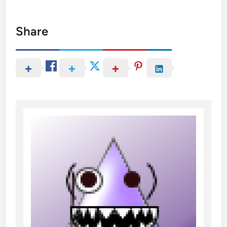
Share