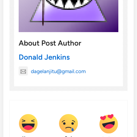
About Post Author
Donald Jenkins
dagelanjitu@gmail.com