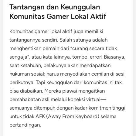
Tantangan dan Keunggulan
Komunitas Gamer Lokal Aktif
Komunitas gamer lokal aktif juga memiliki
tantangannya sendiri. Salah satunya adalah
menghentikan pemain dari “curang secara tidak
sengaja”, atau kata lainnya, tombol error! Biasanya,
saat ketahuan, pelakunya akan mendapatkan
hukuman sosial: harus menyediakan cemilan di sesi
berikutnya. Tapi keunggulan dari komunitas ini tak
bisa diabaikan. Mereka piawai mengaitkan
persahabatan asli melalui koneksi virtual—
semuanya ditempuh dengan kadar komitmen tinggi
untuk tidak AFK (Away From Keyboard) selama
pertandingan.