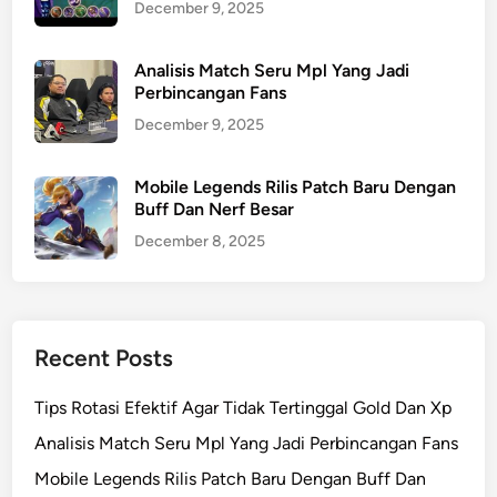
December 9, 2025
Analisis Match Seru Mpl Yang Jadi
Perbincangan Fans
December 9, 2025
Mobile Legends Rilis Patch Baru Dengan
Buff Dan Nerf Besar
December 8, 2025
Recent Posts
Tips Rotasi Efektif Agar Tidak Tertinggal Gold Dan Xp
Analisis Match Seru Mpl Yang Jadi Perbincangan Fans
Mobile Legends Rilis Patch Baru Dengan Buff Dan